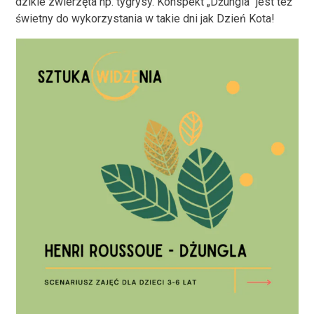
dzikie zwierzęta np. tygrysy. Konspekt „Dżungla” jest też
świetny do wykorzystania w takie dni jak Dzień Kota!