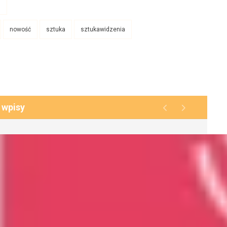
g
nowość
sztuka
sztukawidzenia
 wpisy