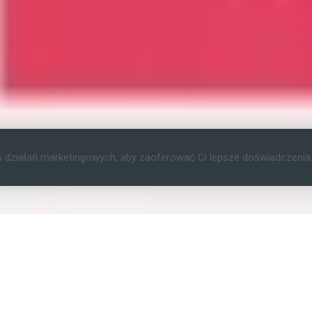
o działań marketingowych, aby zaoferować Ci lepsze doświadczenia