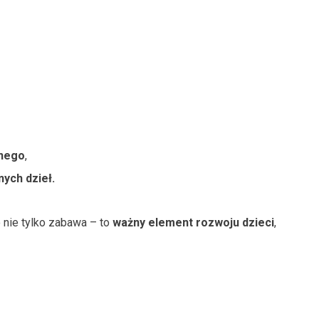
znego
,
ych dzieł.
o nie tylko zabawa – to
ważny element rozwoju dzieci
,
