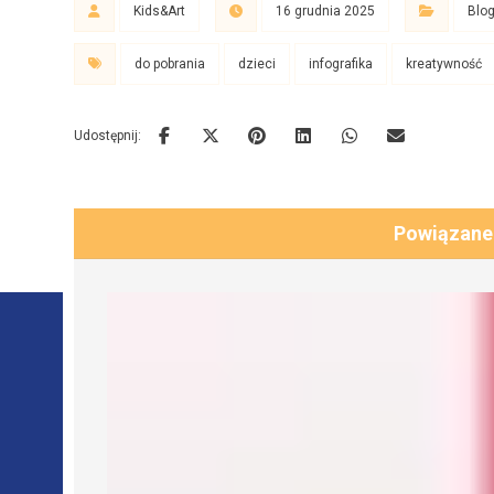
Kids&Art
16 grudnia 2025
Blo
do pobrania
dzieci
infografika
kreatywność
Powiązane