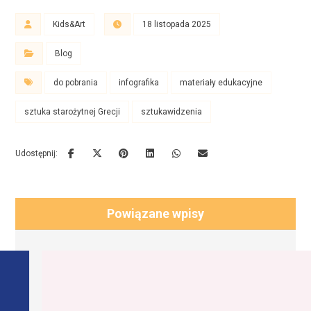
Kids&Art
18 listopada 2025
Blog
do pobrania
infografika
materiały edukacyjne
sztuka starożytnej Grecji
sztukawidzenia
Powiązane wpisy