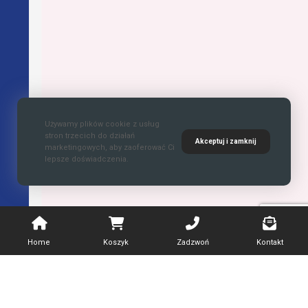
Używamy plików cookie z usług
stron trzecich do działań
Akceptuj i zamknij
marketingowych, aby zaoferować Ci
lepsze doświadczenia.
Home
Koszyk
Zadzwoń
Kontakt