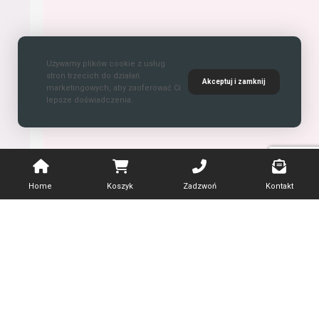
Używamy plików cookie z usług
stron trzecich do działań
Akceptuj i zamknij
marketingowych, aby zaoferować Ci
lepsze doświadczenia.
Home
Koszyk
Zadzwoń
Kontakt