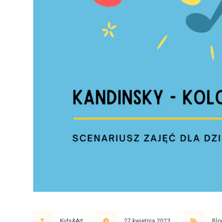
Kids&Art
27 kwietnia 2023
Blo