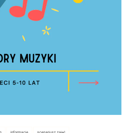
g
informacje
scenariusz zajęć