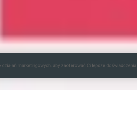
o działań marketingowych, aby zaoferować Ci lepsze doświadczenia