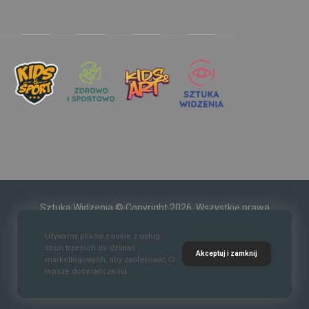
Sztuka Widzenia © Copyright 2026. Wszystkie prawa
zastrzeżone.
Używamy plików cookie z usług
stron trzecich do działań
Akceptuj i zamknij
marketingowych, aby zaoferować Ci
lepsze doświadczenia.
Kontakt
O nas
Polityka prywatności
Regulaim