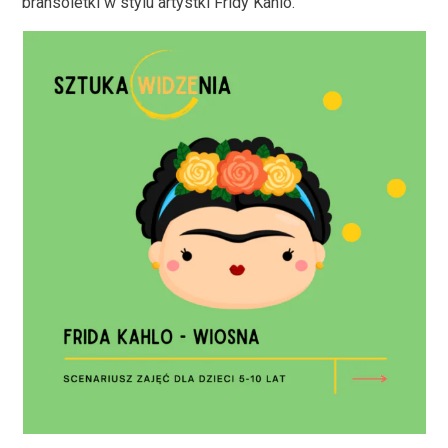
bransoletki w stylu artystki Fridy Kahlo.