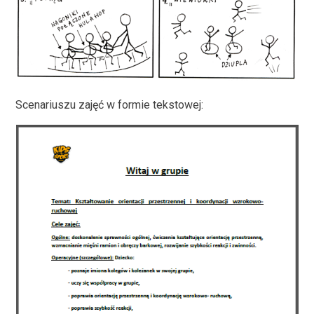
Scenariuszu zajęć w formie tekstowej: