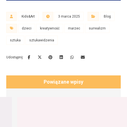
Kids&Art
3 marca 2025
Blog
dzieci
kreatywność
marzec
surrealizm
sztuka
sztukawidzenia
Powiązane wpisy