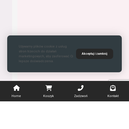
Używamy plików cookie z usług
stron trzecich do działań
Akceptuj i zamknij
marketingowych, aby zaoferować Ci
lepsze doświadczenia.
Home
Koszyk
Zadzwoń
Kontakt