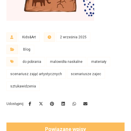
Kids&Art
2 września 2025
Blog
do pobrania
malowidła naskalne
materiały
scenariusz zajęć artystycznych
scenariusze zajec
sztukawidzenia
Powiązane wpisy