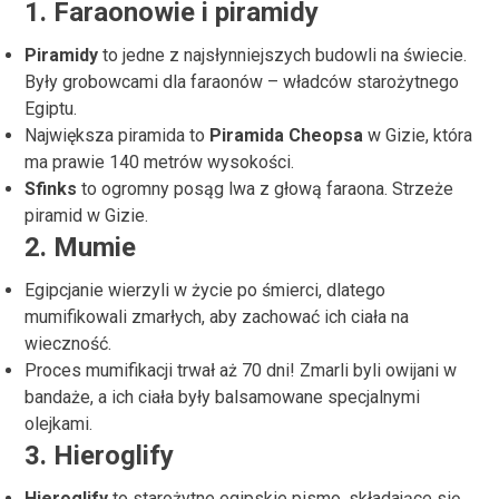
1.
Faraonowie i piramidy
Piramidy
to jedne z najsłynniejszych budowli na świecie.
Były grobowcami dla faraonów – władców starożytnego
Egiptu.
Największa piramida to
Piramida Cheopsa
w Gizie, która
ma prawie 140 metrów wysokości.
Sfinks
to ogromny posąg lwa z głową faraona. Strzeże
piramid w Gizie.
2.
Mumie
Egipcjanie wierzyli w życie po śmierci, dlatego
mumifikowali zmarłych, aby zachować ich ciała na
wieczność.
Proces mumifikacji trwał aż 70 dni! Zmarli byli owijani w
bandaże, a ich ciała były balsamowane specjalnymi
olejkami.
3.
Hieroglify
Hieroglify
to starożytne egipskie pismo, składające się