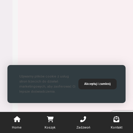
Używamy plików cookie z usług
stron trzecich do działań
Akceptuj i zamknij
marketingowych, aby zaoferować Ci
lepsze doświadczenia.
Home
Koszyk
Zadzwoń
Kontakt