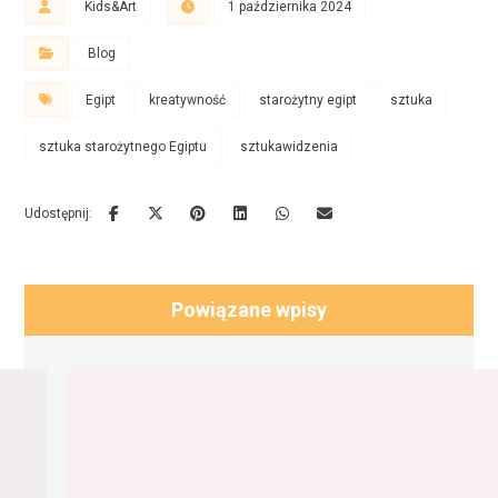
Kids&Art
1 października 2024
Blog
Egipt
kreatywność
starożytny egipt
sztuka
sztuka starożytnego Egiptu
sztukawidzenia
Powiązane wpisy