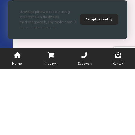
Używamy plików cookie z usług
stron trzecich do działań
Akceptuj i zamknij
marketingowych, aby zaoferować Ci
lepsze doświadczenia.
Home
Koszyk
Zadzwoń
Kontakt