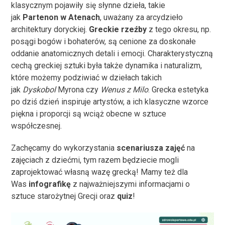
klasycznym pojawiły się słynne dzieła, takie
jak
Partenon w Atenach
, uważany za arcydzieło
architektury doryckiej.
Greckie rzeźby
z tego okresu, np.
posągi bogów i bohaterów, są cenione za doskonałe
oddanie anatomicznych detali i emocji. Charakterystyczną
cechą greckiej sztuki była także dynamika i naturalizm,
które możemy podziwiać w dziełach takich
jak
Dyskobol
Myrona czy
Wenus z Milo
. Grecka estetyka
po dziś dzień inspiruje artystów, a ich klasyczne wzorce
piękna i proporcji są wciąż obecne w sztuce
współczesnej.
Zachęcamy do wykorzystania
scenariusza
zajęć
na
zajęciach z dziećmi, tym razem będziecie mogli
zaprojektować własną wazę grecką! Mamy też dla
Was
infografikę
z najważniejszymi informacjami o
sztuce starożytnej Grecji oraz
quiz
!