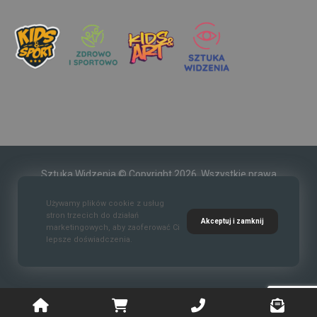
Sztuka Widzenia © Copyright 2026. Wszystkie prawa
zastrzeżone.
Używamy plików cookie z usług
stron trzecich do działań
Akceptuj i zamknij
marketingowych, aby zaoferować Ci
lepsze doświadczenia.
Kontakt
O nas
Polityka prywatności
Regulaim