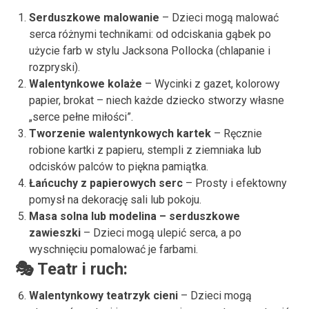
Serduszkowe malowanie
– Dzieci mogą malować
serca różnymi technikami: od odciskania gąbek po
użycie farb w stylu Jacksona Pollocka (chlapanie i
rozpryski).
Walentynkowe kolaże
– Wycinki z gazet, kolorowy
papier, brokat – niech każde dziecko stworzy własne
„serce pełne miłości”.
Tworzenie walentynkowych kartek
– Ręcznie
robione kartki z papieru, stempli z ziemniaka lub
odcisków palców to piękna pamiątka.
Łańcuchy z papierowych serc
– Prosty i efektowny
pomysł na dekorację sali lub pokoju.
Masa solna lub modelina – serduszkowe
zawieszki
– Dzieci mogą ulepić serca, a po
wyschnięciu pomalować je farbami.
🎭
Teatr i ruch:
Walentynkowy teatrzyk cieni
– Dzieci mogą