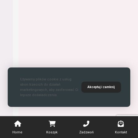
Używamy plików cookie z usług
stron trzecich do działań
Akceptuj i zamknij
marketingowych, aby zaoferować Ci
lepsze doświadczenia.
Home
Koszyk
Zadzwoń
Kontakt