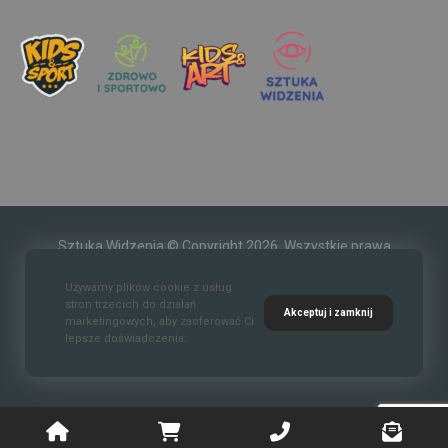
Sztuka Widzenia © Copyright 2026. Wszystkie prawa
zastrzeżone.
Używamy plików cookie z usług
stron trzecich do działań
Akceptuj i zamknij
marketingowych, aby zaoferować Ci
lepsze doświadczenia.
Kontakt
O nas
Polityka prywatności
Regulaim