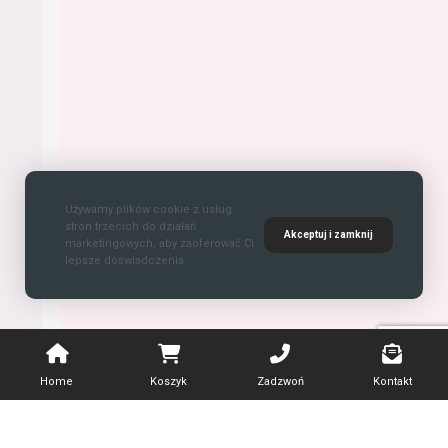
Używamy plików cookie z usług
stron trzecich do działań
Akceptuj i zamknij
marketingowych, aby zaoferować Ci
lepsze doświadczenia.
Home
Koszyk
Zadzwoń
Kontakt