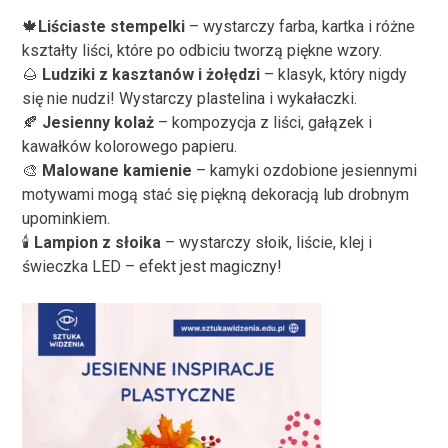
🍁
Liściaste stempelki
– wystarczy farba, kartka i różne
kształty liści, które po odbiciu tworzą piękne wzory.
🌰
Ludziki z kasztanów i żołędzi
– klasyk, który nigdy
się nie nudzi! Wystarczy plastelina i wykałaczki.
🍂
Jesienny kolaż
– kompozycja z liści, gałązek i
kawałków kolorowego papieru.
🎨
Malowane kamienie
– kamyki ozdobione jesiennymi
motywami mogą stać się piękną dekoracją lub drobnym
upominkiem.
🕯️
Lampion z słoika
– wystarczy słoik, liście, klej i
świeczka LED – efekt jest magiczny!