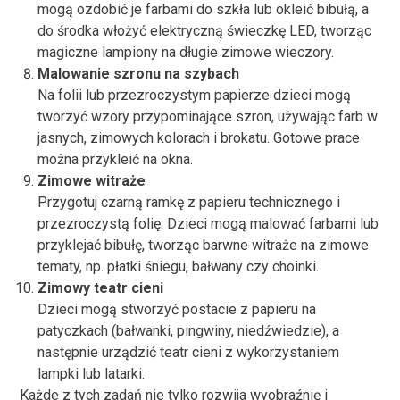
mogą ozdobić je farbami do szkła lub okleić bibułą, a
do środka włożyć elektryczną świeczkę LED, tworząc
magiczne lampiony na długie zimowe wieczory.
Malowanie szronu na szybach
Na folii lub przezroczystym papierze dzieci mogą
tworzyć wzory przypominające szron, używając farb w
jasnych, zimowych kolorach i brokatu. Gotowe prace
można przykleić na okna.
Zimowe witraże
Przygotuj czarną ramkę z papieru technicznego i
przezroczystą folię. Dzieci mogą malować farbami lub
przyklejać bibułę, tworząc barwne witraże na zimowe
tematy, np. płatki śniegu, bałwany czy choinki.
Zimowy teatr cieni
Dzieci mogą stworzyć postacie z papieru na
patyczkach (bałwanki, pingwiny, niedźwiedzie), a
następnie urządzić teatr cieni z wykorzystaniem
lampki lub latarki.
Każde z tych zadań nie tylko rozwija wyobraźnię i