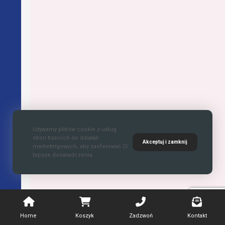
Używamy plików cookie z usług
stron trzecich do działań
Akceptuj i zamknij
marketingowych, aby zaoferować Ci
lepsze doświadczenia.
Home
Koszyk
Zadzwoń
Kontakt