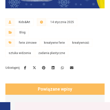
Kids&Art
14 stycznia 2025
Blog
ferie zimowe
kreatywne ferie
kreatywność
sztuka widzenia
zadania plastyczne
Powiązane wpisy