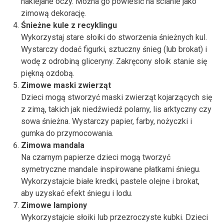
naklejane oczy. Można go powiesić na ścianie jako
zimową dekorację.
Śnieżne kule z recyklingu
Wykorzystaj stare słoiki do stworzenia śnieżnych kul.
Wystarczy dodać figurki, sztuczny śnieg (lub brokat) i
wodę z odrobiną gliceryny. Zakręcony słoik stanie się
piękną ozdobą.
Zimowe maski zwierząt
Dzieci mogą stworzyć maski zwierząt kojarzących się
z zimą, takich jak niedźwiedź polarny, lis arktyczny czy
sowa śnieżna. Wystarczy papier, farby, nożyczki i
gumka do przymocowania.
Zimowa mandala
Na czarnym papierze dzieci mogą tworzyć
symetryczne mandale inspirowane płatkami śniegu.
Wykorzystajcie białe kredki, pastele olejne i brokat,
aby uzyskać efekt śniegu i lodu.
Zimowe lampiony
Wykorzystajcie słoiki lub przezroczyste kubki. Dzieci