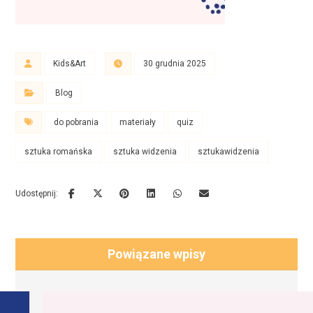
Kids&Art
30 grudnia 2025
Blog
do pobrania
materiały
quiz
sztuka romańska
sztuka widzenia
sztukawidzenia
Powiązane wpisy