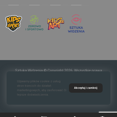
Sztuka Widzenia © Copyright 2026. Wszystkie prawa
zastrzeżone.
Używamy plików cookie z usług
stron trzecich do działań
Akceptuj i zamknij
marketingowych, aby zaoferować Ci
lepsze doświadczenia.
Kontakt
O nas
Polityka prywatności
Regulaim