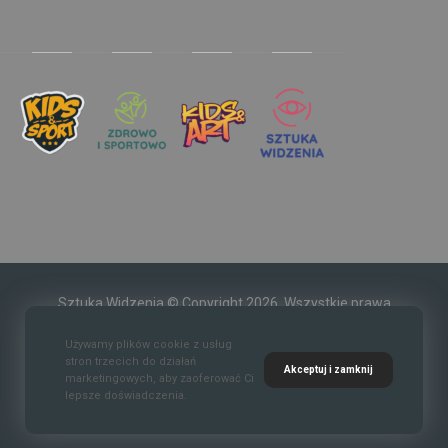
Sztuka Widzenia © Copyright 2026. Wszystkie prawa
zastrzeżone.
Używamy plików cookie z usług
stron trzecich do działań
Akceptuj i zamknij
marketingowych, aby zaoferować Ci
lepsze doświadczenia.
Kontakt
O nas
Polityka prywatności
Regulaim