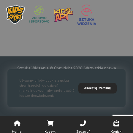
Sztuka Widzenia © Copyright 2026. Wszystkie prawa
zastrzeżone.
Używamy plików cookie z usług
stron trzecich do działań
Akceptuj i zamknij
marketingowych, aby zaoferować Ci
lepsze doświadczenia.
Kontakt
O nas
Polityka prywatności
Regulaim
Home
Koszyk
Zadzwoń
Kontakt