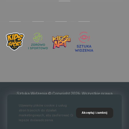
Sztuka Widzenia © Copyright 2026. Wszystkie prawa
zastrzeżone.
Używamy plików cookie z usług
stron trzecich do działań
Akceptuj i zamknij
marketingowych, aby zaoferować Ci
lepsze doświadczenia.
Kontakt
O nas
Polityka prywatności
Regulaim