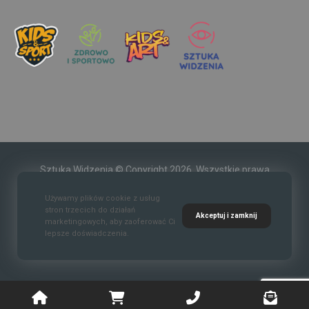
Sztuka Widzenia © Copyright 2026. Wszystkie prawa
zastrzeżone.
Używamy plików cookie z usług
stron trzecich do działań
Akceptuj i zamknij
marketingowych, aby zaoferować Ci
lepsze doświadczenia.
Kontakt
O nas
Polityka prywatności
Regulaim