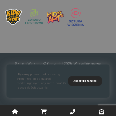
Sztuka Widzenia © Copyright 2026. Wszystkie prawa
zastrzeżone.
Używamy plików cookie z usług
stron trzecich do działań
Akceptuj i zamknij
marketingowych, aby zaoferować Ci
lepsze doświadczenia.
Kontakt
O nas
Polityka prywatności
Regulaim