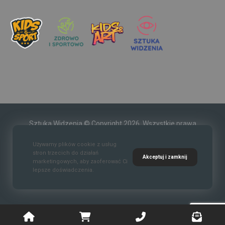
Sztuka Widzenia © Copyright 2026. Wszystkie prawa
zastrzeżone.
Używamy plików cookie z usług
stron trzecich do działań
Akceptuj i zamknij
marketingowych, aby zaoferować Ci
lepsze doświadczenia.
Kontakt
O nas
Polityka prywatności
Regulaim