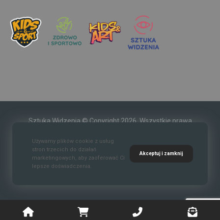
Sztuka Widzenia © Copyright 2026. Wszystkie prawa
zastrzeżone.
Używamy plików cookie z usług
stron trzecich do działań
Akceptuj i zamknij
marketingowych, aby zaoferować Ci
lepsze doświadczenia.
Kontakt
O nas
Polityka prywatności
Regulaim