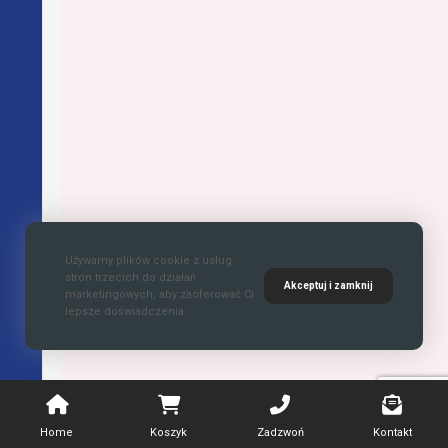
Używamy plików cookie z usług
stron trzecich do działań
Akceptuj i zamknij
marketingowych, aby zaoferować Ci
lepsze doświadczenia.
Home
Koszyk
Zadzwoń
Kontakt