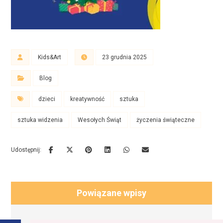
Kids&Art
23 grudnia 2025
Blog
dzieci
kreatywność
sztuka
sztuka widzenia
Wesołych Świąt
życzenia świąteczne
Powiązane wpisy