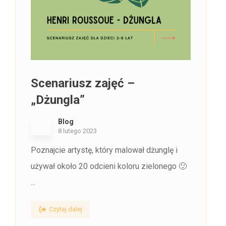
Scenariusz zajęć –
„Dżungla”
Blog
8 lutego 2023
Poznajcie artystę, który malował dżunglę i
używał około 20 odcieni koloru zielonego 🙂
...
Czytaj dalej