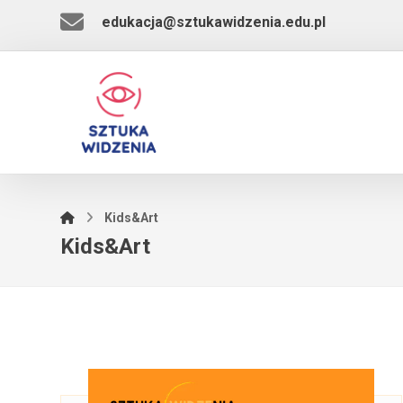
edukacja@sztukawidzenia.edu.pl
Kids&Art
Kids&Art